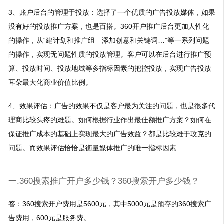
西瓜视频广告
朋友圈广告开户
微博广告
专业支持
3、账户后台的管理于投放：选择了一个优质的广告投放媒体，如果
google搜索
头条电商
抖音广告开户
没有好的投放推广方案，也是百搭。360开户推广后台更加人性化
小红书广告
广告宝学院
神马搜索
关于公司
快手电商
的操作，从“建计划和推广组—添加创意和关键词…”等一系列问题
今日头条开户
B站广告
广告制作
yahoo搜索
的操作，实现无问题性质的投放管理。客户可以在后台进行推广预
公司简介
视频号电商
快手广告开户
爱奇艺广告
算、投放时间、投放地域等多指标因素的把控投放，实现广告投放
立即投放
广告运营
荣誉资质
百度电商
耳朵最大化商业价值比例。
百度广告开户
美柚广告
落地页制作
渠道合作
阿里巴巴电商
微信广告开户
4、效果评估：广告的效果不仅是客户最为关注的问题，也是很多代
uc头条广告
视频制作
联系我们
理商比较头疼的难题。如何根据行业作出最佳额推广方案？如何在
广点通开户
趣头条广告
抖音蓝v认证
保证推广成本的基础上实现最大的广告效益？都是比较难于攻克的
投放广告
巨量广告开户
支付宝广告
问题。而效果评估恰恰是衡量媒体推广的唯一指标因素…
抖音团购开通
千川开户
oppo/vivo信息流
抖音橱窗开通
一.360搜索推广开户多少钱？360搜索开户多少钱？
知乎广告开户
行业方案
答：360搜索开户费用是5600元，其中5000元是预存的360搜索广
微博广告开户
广告宝资料下载
告费用，600元是服务费。