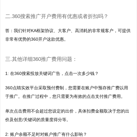
小红书广告开户
广告宝技术支持
b站开户
二.360搜索推广开户费用有优惠或者折扣吗？
磁力金牛开户
答：我们针对KA框架协议、大客户、高消耗的非常规客户，可提供
搜狗开户
非常有优势的360开户这款优惠。
360搜索开户
三.其他详细360推广费用问题：
神马搜索开户
1: 在360搜索投放关键词广告，点击一次多少钱？
爱奇艺广告开户
360点睛实效平台采取预付费制，您需要在账户中预存推广费以用
于推广。在推广过程中，您只需要为有效的点击支付推广费用。
单次点击费用不会超过您设定的出价，具体扣费金额取决于您的出
价及创意/关键词的质量度得分等。
2: 账户余额不足时对账户推广有什么影响？