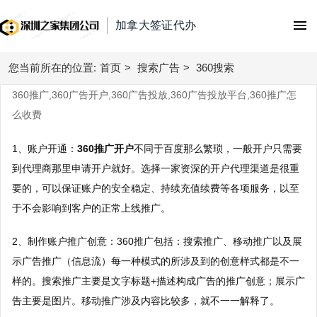
加拿大签证代办
您当前所在的位置:
首页
首页
>
搜索广告
>
360搜索
360推广,360广告开户,360广告投放,360广告投放平台,360推广怎
腾讯广告
么收费
朋友圈广告
微信广告
1、账户开通：
360推广开户
不同于百度那么繁琐，一般开户只需要
附近推广告
到代理商那里申请开户就好。选择一家资深的开户代理渠道是很重
今日头条广告
信息流广告
要的，可以保证账户的安全稳定、持续充值续费等各项服务，以至
视频号广告
抖音广告
于不会影响到客户的正常上线推广。
快手广告
搜索广告
广点通
抖音广告费用
百度信息流广告
2、制作账户推广创意：
360推广
包括：搜索推广、移动推广以及展
百度搜索
微信广告
直播带货
巨量引擎广告
示广告推广（信息流）每一种模式的所涉及到的创意样式都是不一
知乎广告
搜狗搜索
样的。搜索推广主要是文字标题+描述构成广告的推广创意；展示广
抖音直播带货
巨量千川广告
广告开户
磁力金牛
告主要是图片。移动推广涉及内容比较多，就不一一解释了。
360搜索
腾讯电商