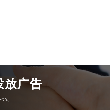
页
uc头条广告
知乎广告开户
趣头条广告
微博广告开户
支付宝广告
小红书广告开户
立即投放
oppo/vivo信息流
b站开户
磁力金牛开户
搜狗开户
360搜索开户
投放广告
神马搜索开户
爱奇艺广告开户
获金奖