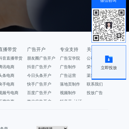
微信咨询
直播带货
广告开户
专业支持
关于公司
抖音直播带货
朋友圈广告开户
广告宝学院
公司简介
腾讯电商
抖音广告开户
广告制作
荣誉资质
立即投放
头条电商
今日头条开户
广告运营
渠道合作
快手电商
快手广告开户
落地页制作
联系我们
视频号电商
百度广告开户
视频制作
投放广告
百度电商
微信广告开户
抖音蓝v认证
务商