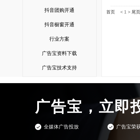
西瓜视频广告
朋友圈广告开户
微博广告
专业支持
google搜索
抖音团购开通
首页
<
1
>
尾
头条电商
抖音广告开户
小红书广告
广告宝学院
神马搜索
关于公司
抖音橱窗开通
快手电商
今日头条开户
B站广告
广告制作
yahoo搜索
公司简介
视频号电商
行业方案
快手广告开户
爱奇艺广告
广告运营
荣誉资质
百度电商
广告宝资料下载
百度广告开户
美柚广告
落地页制作
渠道合作
阿里巴巴电商
微信广告开户
uc头条广告
广告宝技术支持
视频制作
联系我们
广点通开户
趣头条广告
抖音蓝v认证
投放广告
巨量广告开户
支付宝广告
抖音团购开通
广告宝，立即
千川开户
oppo/vivo信息流
抖音橱窗开通
知乎广告开户
行业方案
全媒体广告投放
广告宝荣
微博广告开户
广告宝资料下载