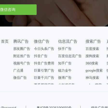
微信咨询
首页
腾讯广告
微信广告
信息流广告
搜索广告
朋友圈广告
今日头条广告
快手广告
百度搜索
附近推广告
抖音广告
百度信息流广告
搜狗搜索
视频号广告
抖音广告费用
知乎广告
360搜索
广点通
巨量引擎广告
磁力金牛
google搜索
微信广告
巨量千川广告
微博广告
神马搜索
西瓜视频广告
小红书广告
yahoo搜索
eserved.
粤ICP备2026100650号
领先广告服