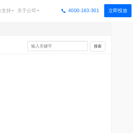
业支持
关于公司
4000-163-301
立即投放
广告宝学院
公司简介
广告制作
荣誉资质
广告运营
渠道合作
落地页制作
联系我们
视频制作
投放广告
音蓝v认证
抖音团购开通
抖音橱窗开通
行业方案