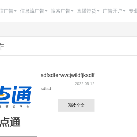
信广告
信息流广告
搜索广告
直播带货
广告开户
专
今日头条广告
快手广告
百度搜索
抖音直播带货
朋友圈广告开户
抖音广告
百度信息流广告
搜狗搜索
腾讯电商
抖音广告开户
作
抖音广告费用
知乎广告
360搜索
头条电商
今日头条开户
巨量引擎广告
磁力金牛
google搜索
快手电商
快手广告开户
sdfsdferwvcjwildfjksdlf
巨量千川广告
微博广告
神马搜索
视频号电商
百度广告开户
2022-05-12
sdfsd
西瓜视频广告
小红书广告
yahoo搜索
百度电商
微信广告开户
抖
阅读全文
B站广告
阿里巴巴电商
广点通开户
爱奇艺广告
巨量广告开户
美柚广告
千川开户