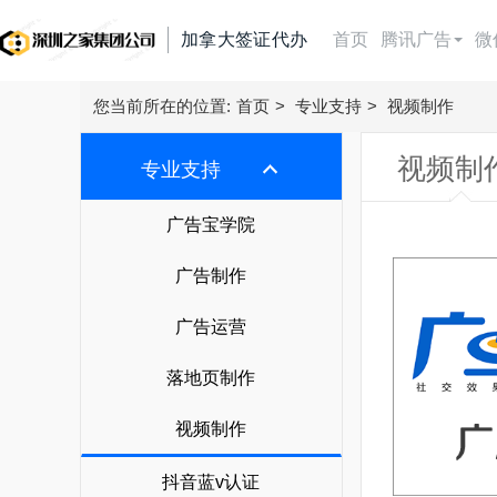
加拿大签证代办
首页
腾讯广告
微
朋友圈广告
首页
您当前所在的位置:
首页
>
专业支持
>
视频制作
附近推广告
视频制
腾讯广告
专业支持
视频号广告
朋友圈广告
微信广告
广告宝学院
广点通
附近推广告
今日头条广告
广告制作
信息流广告
微信广告
视频号广告
抖音广告
广告运营
快手广告
搜索广告
广点通
抖音广告费用
落地页制作
百度信息流广告
百度搜索
微信广告
直播带货
巨量引擎广告
知乎广告
视频制作
搜狗搜索
抖音直播带货
巨量千川广告
广告开户
磁力金牛
360搜索
抖音蓝v认证
腾讯电商