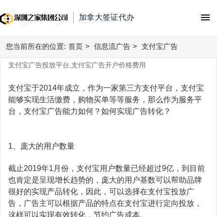
加拿大签证代办
您当前所在的位置:
首页
首页
>
信息流广告
>
支付宝广告
支付宝广告投放平台,支付宝广告开户价格费用
腾讯广告
支付宝于2014年成立，作为一家第三方支付平台，支付宝
朋友圈广告
微信广告
能够实现生活缴费，购物买单等等服务，那么作为服务平
台，支付宝广告能力如何？如何实现广告转化？
附近推广告
今日头条广告
信息流广告
视频号广告
抖音广告
1、庞大的用户数量
快手广告
搜索广告
广点通
抖音广告费用
百度信息流广告
截止2019年1月份，支付宝用户数量已经超过9亿，到目前
百度搜索
微信广告
直播带货
巨量引擎广告
也肯定是呈现增长趋势的，庞大的用户基数可以帮助品牌
知乎广告
搜狗搜索
很好的实现产品转化，因此，可以选择在支付宝投放广
抖音直播带货
巨量千川广告
广告开户
告，广告主可以根据产品的特点在支付宝进行定向投放，
磁力金牛
360搜索
这样可以实现有效转化，节约广告成本。
腾讯电商