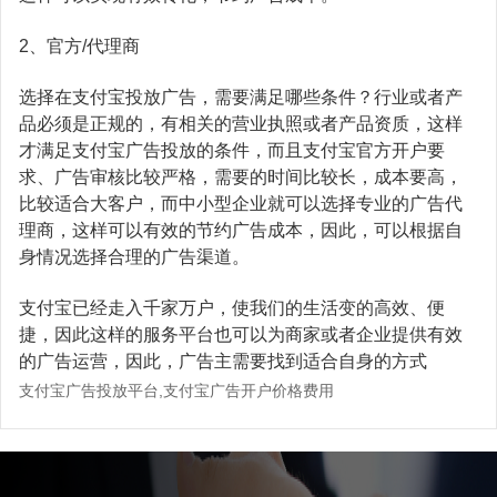
西瓜视频广告
朋友圈广告开户
微博广告
专业支持
google搜索
头条电商
2、官方/代理商
抖音广告开户
小红书广告
广告宝学院
神马搜索
关于公司
快手电商
选择在支付宝投放广告，需要满足哪些条件？行业或者产
今日头条开户
B站广告
广告制作
yahoo搜索
品必须是正规的，有相关的营业执照或者产品资质，这样
公司简介
视频号电商
快手广告开户
爱奇艺广告
才满足支付宝广告投放的条件，而且支付宝官方开户要
立即投放
广告运营
荣誉资质
求、广告审核比较严格，需要的时间比较长，成本要高，
百度电商
百度广告开户
美柚广告
比较适合大客户，而中小型企业就可以选择专业的广告代
落地页制作
渠道合作
阿里巴巴电商
理商，这样可以有效的节约广告成本，因此，可以根据自
微信广告开户
uc头条广告
视频制作
身情况选择合理的广告渠道。
联系我们
广点通开户
趣头条广告
抖音蓝v认证
支付宝已经走入千家万户，使我们的生活变的高效、便
投放广告
巨量广告开户
支付宝广告
捷，因此这样的服务平台也可以为商家或者企业提供有效
抖音团购开通
的广告运营，因此，广告主需要找到适合自身的方式
千川开户
oppo/vivo信息流
抖音橱窗开通
支付宝广告投放平台,支付宝广告开户价格费用
知乎广告开户
行业方案
微博广告开户
广告宝资料下载