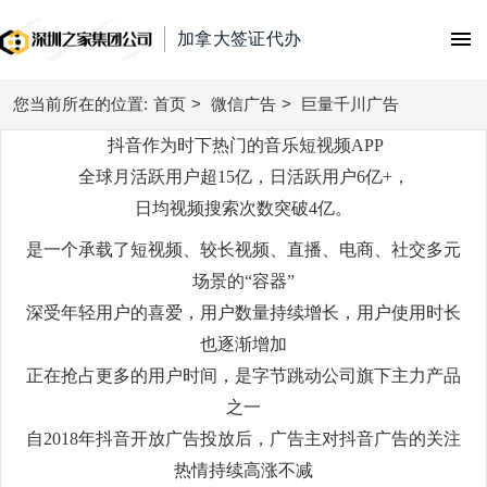
加拿大签证代办
您当前所在的位置:
首页
首页
>
微信广告
>
巨量千川广告
抖音作为时下热门的音乐短视频APP
腾讯广告
全球月活跃用户超15亿，日活跃用户6亿+，
日均视频搜索次数突破4亿。
朋友圈广告
微信广告
是一个承载了短视频、较长视频、直播、电商、社交多元
附近推广告
今日头条广告
信息流广告
场景的“容器”
视频号广告
深受年轻用户的喜爱，用户数量持续增长，用户使用时长
抖音广告
快手广告
搜索广告
广点通
也逐渐增加
抖音广告费用
百度信息流广告
正在抢占更多的用户时间，是字节跳动公司旗下主力产品
百度搜索
微信广告
直播带货
巨量引擎广告
之一
知乎广告
搜狗搜索
自2018年抖音开放广告投放后，广告主对抖音广告的关注
抖音直播带货
巨量千川广告
广告开户
磁力金牛
热情持续高涨不减
360搜索
腾讯电商