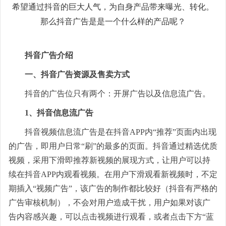
西瓜视频广告
朋友圈广告开户
希望通过抖音的巨大人气，为自身产品带来曝光、转化。
微博广告
专业支持
google搜索
头条电商
那么抖音广告是是一个什么样的产品呢？
抖音广告开户
小红书广告
广告宝学院
神马搜索
关于公司
快手电商
今日头条开户
B站广告
广告制作
yahoo搜索
抖音广告介绍
公司简介
视频号电商
快手广告开户
爱奇艺广告
立即投放
广告运营
一、抖音广告资源及售卖方式
荣誉资质
百度电商
百度广告开户
美柚广告
落地页制作
抖音的广告位只有两个：开屏广告以及信息流广告。
渠道合作
阿里巴巴电商
微信广告开户
uc头条广告
1、抖音信息流广告
视频制作
联系我们
广点通开户
趣头条广告
抖音视频信息流广告是在抖音APP内“推荐”页面内出现
抖音蓝v认证
投放广告
的广告，即用户日常“刷”的最多的页面。抖音通过精选优质
巨量广告开户
支付宝广告
抖音团购开通
视频，采用下滑即推荐新视频的展现方式，让用户可以持
千川开户
oppo/vivo信息流
续在抖音APP内观看视频。在用户下滑观看新视频时，不定
抖音橱窗开通
知乎广告开户
期插入“视频广告”，该广告的制作都比较好（抖音有严格的
行业方案
广告审核机制），不会对用户造成干扰，用户如果对该广
微博广告开户
广告宝资料下载
告内容感兴趣，可以点击视频进行观看，或者点击下方“蓝