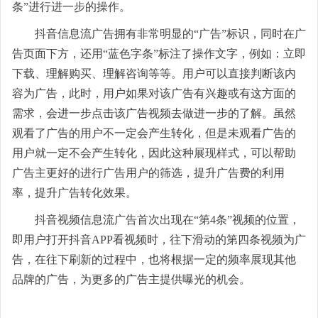
小红书广告开户
条”进行进一步的操作。
广告宝技术支持
b站开户
抖音信息流广告拥有非常明显的“广告”标识，同时在广
告页面下方，还用“蓝色字条”标注了操作文字，例如：立即
磁力金牛开户
下载、理解购买、理解咨询等等。用户可以直接判断该内
搜狗开户
容为广告，此时，用户如果对该广告有兴趣或有这方面的
需求，会进一步点击该广告视频去做进一步的了解。虽然
360搜索开户
观看了广告的用户不一定会产生转化，但是未观看广告的
神马搜索开户
用户就一定不会产生转化，因此这种展现样式，可以帮助
广告主更好的进行广告用户的筛选，提升广告费的利用
爱奇艺广告开户
率，提升广告转化效果。
抖音视频信息流广告首次出现在“第4条”视频的位置，
即用户打开抖音APP看视频时，往下滑动的第四条视频为广
告，在往下刷新的过程中，也将根据一定的频率展现其他
品牌的广告，为更多的广告主提供曝光的机会。