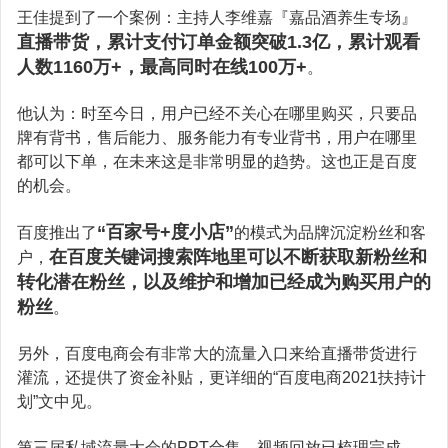
西瓜视频广告
朋友圈广告开户
微博广告
王佳提到了一个案例：主持人李维嘉『嘉品酒养生专场』
专业支持
google搜索
头条电商
直播带货，累计支付订单金额突破1.3亿，累计观看
抖音广告开户
小红书广告
人数1160万+，最高同时在线100万+
广告宝学院
神马搜索
。
关于公司
快手电商
今日头条开户
B站广告
广告制作
yahoo搜索
他认为：时至今日，用户已经不关心在哪里购买，只要品
公司简介
视频号电商
快手广告开户
爱奇艺广告
牌有背书，售后能力、服务能力有专业背书，用户在哪里
立即投放
广告运营
荣誉资质
百度电商
都可以下单，在未来这是非常明显的趋势。这也正是百度
百度广告开户
美柚广告
的机会。
落地页制作
渠道合作
阿里巴巴电商
微信广告开户
uc头条广告
视频制作
“百家号+度小店”
百度推出了
的模式为品牌沉淀粉丝和客
联系我们
广点通开户
趣头条广告
在百度关键词搜索阵地里
可以不断
获取新粉丝和
户，
抖音蓝v认证
投放广告
转化潜在粉丝，以及维护和增加已经成为购买用户的
巨量广告开户
支付宝广告
粉丝
抖音团购开通
。
千川开户
oppo/vivo信息流
抖音橱窗开通
另外，百度电商会有非常大的流量入口来给直播带货进行
知乎广告开户
灌流，还提供了资金补贴，更详细的“百度电商2021扶持计
行业方案
划”文中见。
微博广告开户
广告宝资料下载
第三届私域流量大会的PPT合集、视频回放已梳理完成，