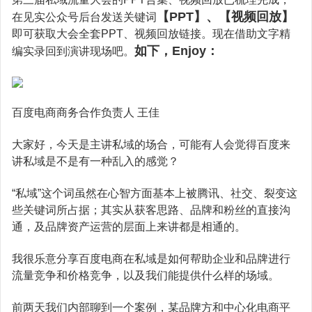
小红书广告开户
广告宝技术支持
【PPT】、【视频回放】
在见实公众号后台发送关键词
b站开户
即可获取大会全套PPT、视频回放链接。现在借助文字精
如下，Enjoy：
编实录回到演讲现场吧。
磁力金牛开户
搜狗开户
百度电商商务合作负责人 王佳
360搜索开户
神马搜索开户
大家好，今天是主讲私域的场合，可能有人会觉得百度来
讲私域是不是有一种乱入的感觉？
爱奇艺广告开户
“私域”这个词虽然在心智方面基本上被腾讯、社交、裂变这
些关键词所占据；其实从获客思路、品牌和粉丝的直接沟
通，及品牌资产运营的层面上来讲都是相通的。
我很乐意分享百度电商在私域是如何帮助企业和品牌进行
流量竞争和价格竞争，以及我们能提供什么样的场域。
前两天我们内部聊到一个案例，某品牌方和中心化电商平