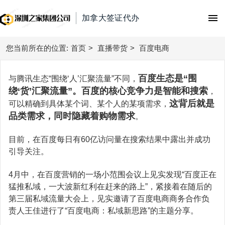
加拿大签证代办
您当前所在的位置:
首页
首页
>
直播带货
>
百度电商
腾讯广告
百度生态是“围
与腾讯生态“围绕‘人’汇聚流量”不同，
绕‘货’汇聚流量”
。百度的核心竞争力是智能和搜索
，
朋友圈广告
微信广告
这背后就是
可以精确到具体某个词、某个人的某项需求，
品类需求，同时隐藏着购物需求
。
附近推广告
今日头条广告
信息流广告
视频号广告
目前，在百度每日有60亿访问量在搜索结果中露出并成功
抖音广告
引导关注。
快手广告
搜索广告
广点通
抖音广告费用
百度信息流广告
4月中，在百度营销的一场小范围会议上见实发现“百度正在
百度搜索
微信广告
直播带货
巨量引擎广告
猛推私域，一大波新红利在赶来的路上”，紧接着在随后的
知乎广告
搜狗搜索
第三届私域流量大会上，见实邀请了百度电商商务合作负
抖音直播带货
巨量千川广告
广告开户
责人王佳进行了“百度电商：私域新思路”的主题分享。
磁力金牛
360搜索
腾讯电商